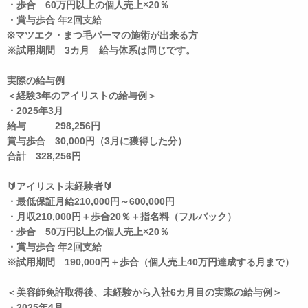
・歩合 60万円以上の個人売上×20％
・賞与歩合 年2回支給
※マツエク・まつ毛パーマの施術が出来る方
※試用期間 3カ月 給与体系は同じです。
実際の給与例
＜経験3年のアイリストの給与例＞
・2025年3月
給与 298,256円
賞与歩合 30,000円（3月に獲得した分）
合計 328,256円
🔰アイリスト未経験者🔰
・最低保証月給210,000円～600,000円
・月収210,000円＋歩合20％＋指名料（フルバック）
・歩合 50万円以上の個人売上×20％
・賞与歩合 年2回支給
※試用期間 190,000円＋歩合（個人売上40万円達成する月まで）
＜美容師免許取得後、未経験から入社6カ月目の実際の給与例＞
・2025年4月